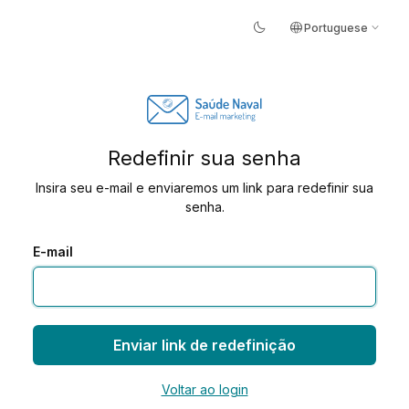
dark_mode
language
expand_more
Portuguese
Redefinir sua senha
Insira seu e-mail e enviaremos um link para redefinir sua
senha.
E-mail
Enviar link de redefinição
Voltar ao login